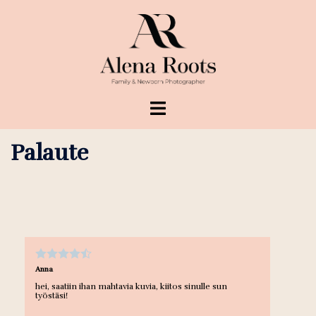
Перейти
к
содержимому
Переключатель
меню
Palaute
Anna
hei, saatiin ihan mahtavia kuvia, kiitos sinulle sun
työstäsi!